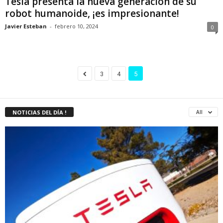
Tesla presenta la nueva generación de su
robot humanoide, ¡es impresionante!
Javier Esteban
-
febrero 10, 2024
0
3
4
5
NOTICIAS DEL DÍA !
All