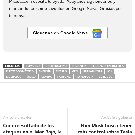
Mitesla.com ecesita tu ayuda. Apóyanos siguiéndonos y
marcándonos como favoritos en Google News. Gracias por
tu apoyo.
Síguenos en Google News
ETIQUETAS
DOMÓTICA
DREW BAGLINO
EFICIENCIA
EFICIENCIA ENERGÉTICA
ELECTRODOMÉSTICO
ENERGÍA
FUTURO
GEN
HERRAMIENTA
IOS
LIDERAZGO
MARCA
MUNDO
SAMSUNG
TECNOLOGÍA
VEHÍCULO
Artículo anterior
Artículo siguiente
Como resultado de los
Elon Musk busca tener
ataques en el Mar Rojo, la
más control sobre Tesla