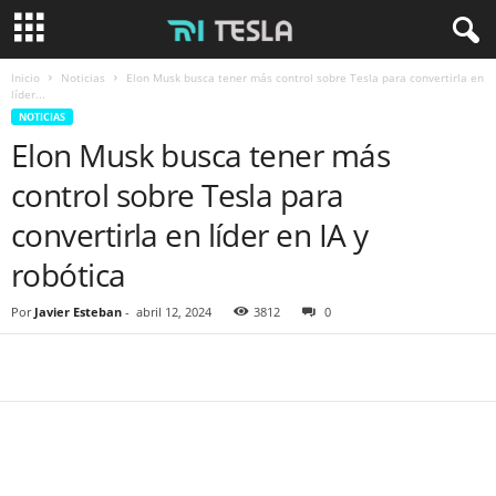
Inicio
Noticias
Elon Musk busca tener más control sobre Tesla para convertirla en
líder...
NOTICIAS
Elon Musk busca tener más
control sobre Tesla para
convertirla en líder en IA y
robótica
Por
Javier Esteban
-
abril 12, 2024
3812
0