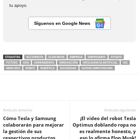
tu apoyo.
Síguenos en Google News
ETIQUETAS
ACCIONISTA
ELON MUSK
EMPRESA
EMPRESARIO
ESTADO
FUTURO
GEN
HERRAMIENTA
INNOVACIÓN
INTELIGENCIA ARTIFICIAL
IOS
MERCADO
ROBOT
ROBÓTICA
SEGURIDAD
SUPERCOMPUTADORA
Artículo anterior
Artículo siguiente
Cómo Tesla y Samsung
¡El video del robot Tesla
colaborarán para mejorar
Optimus doblando ropa no
la gestión de sus
es realmente honesto, y
respectivos productos
eso lo afirma Elon Musk!